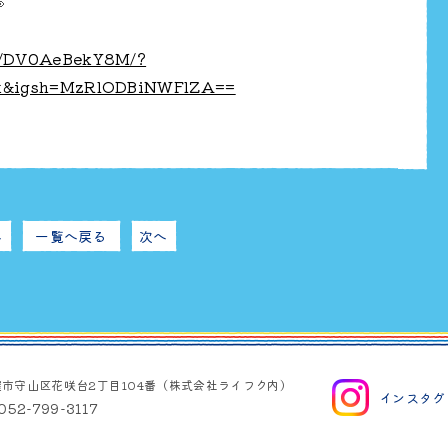

p/DV0AeBekY8M/?
nk&igsh=MzRlODBiNWFlZA==
へ
一覧へ戻る
次へ
屋市守山区花咲台2丁目104番（株式会社ライフク内）
インスタグ
052-799-3117