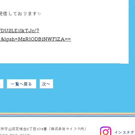
を発信しております✨
/DU2LEiIkTJc/?
nk&igsh=MzRlODBiNWFlZA==
へ
一覧へ戻る
次へ
屋市守山区花咲台2丁目104番（株式会社ライフク内）
インスタグ