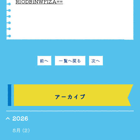
RlODBiNWFlZA==
前へ
一覧へ戻る
次へ
アーカイブ
2026
8月 (2)