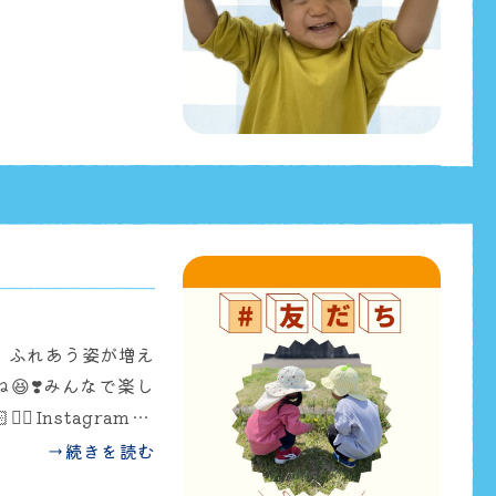
れからもたくさんの
と思います🌷今日
せてくれました💖
を発信しています✨ぜ
、ふれあう姿が増え
😆❣️みんなで楽し
🔥Instagramに
ます✨ぜひ、ご覧く
→続きを読む
👀