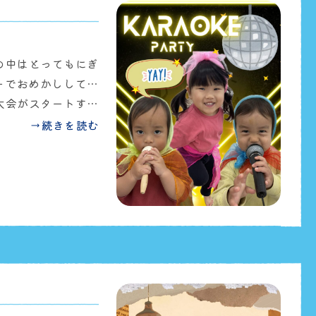
の中はとってもにぎ
ーでおめかしして…
ケ大会がスタートする
り踊ったり💚元気
→続きを読む
した😆✨「ぞうさ
だちとふれあいなが
見られました☺️そし
登場👀✨施設長も