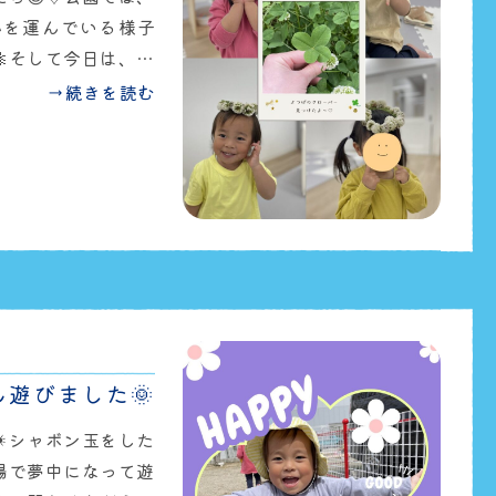
かを運んでいる様子
そして今日は、四
子どもたち、保護者
→続きを読む
くださった皆さまに
Instagramに
います✨園児募集も
お問合せください
遊びました🌞
️シャボン玉をした
場で夢中になって遊