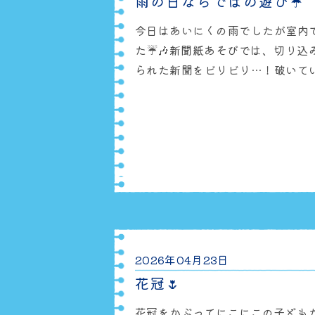
雨の日ならではの遊び☔
今日はあいにくの雨でしたが室内
た☔️🎶新聞紙あそびでは、切り
られた新聞をビリビリ…！破いて
パンマンや海の生き物、動物、
ど、、いろいろなイラストが登場✨
ー！」と大はしゃぎの子どもたちで
新聞プールでダイナミックに遊び
ンのお顔の袋に新聞を入れてアン
🎈みんなでリレーも
2026年04月23日
花冠🌷
花冠をかぶってにこにこの子どもた