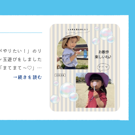
p/DW8QejGEUKS/?
がやりたい！」のリ
ン玉遊びをしました
「まてまて〜♡」と
た✨保育園の様子を
→続きを読む
🎀ぜひ、ご覧ください
p/DW5fuOUkZf5/?
k&ig