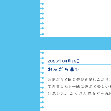
りの気持ちに寄り添いながら、こ
「みてー！」を大切にしていきたい
は風船で「ミッキーさん🐭」を見
Instagramにて、保育園の様子
ひご覧く
2026年04月14日
お友だち😆✨
お友だちと同じ遊びを楽しんだり
てきました✨一緒に遊ぶと楽しいね
い思い出、たくさん作るぞ〜💪🏻❤️‍
て、保育園の様子をお送りしてい
ださい