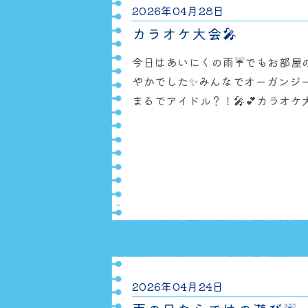
2026年04月28日
カラオケ大会🎤
今日はあいにくの雨☔でもお部屋
やかでした✨みんなでオーガンジ
まるでアイドル？！🎤💕カラオ
と、ピアノの伴奏に合わせて歌った
いっぱい大はしゃぎの子どもたちで
んとくものす」の遊びでは、お友
ら楽しく交流🐘🕸️笑顔がたくさん
て最後にはなんと…！特別ゲストが
参加して、子
2026年04月24日