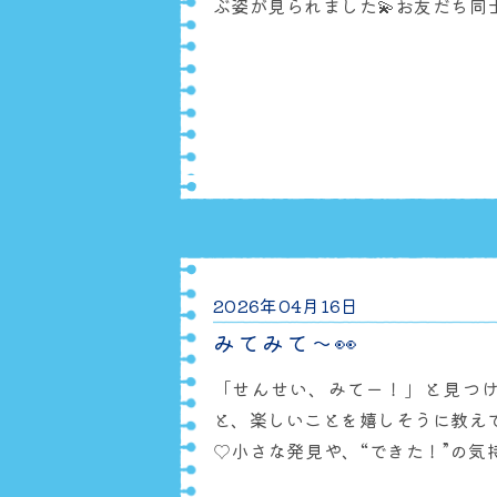
ぶ姿が見られました💫お友だち同
ぶ姿も増えてきています🥰「いっ
して」「どうぞ」といったやりと
く遊ぶ姿にほっこり😊これからも
んの関わりや発見を大切にしていき
Instagramにて、保育園の様子
ご覧く
2026年04月16日
みてみて～👀
「せんせい、みてー！」と見つ
と、楽しいことを嬉しそうに教え
♡小さな発見や、“できた！”の気
時間に私たち保育者もほっこりして