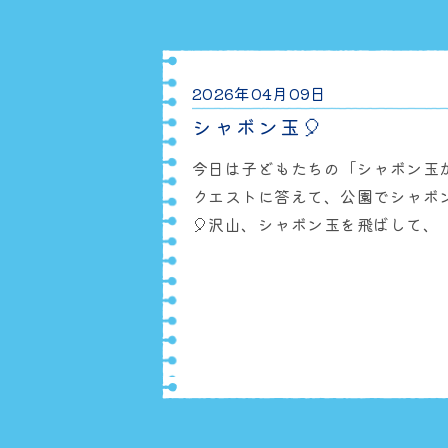
https://www.instagram.com/
utm_sour
2026年04月09日
シャボン玉🎈
今日は子どもたちの「シャボン玉
クエストに答えて、公園でシャボ
🎈沢山、シャボン玉を飛ばして、
追いかけたりしながら楽しみまし
Instagramにて発信しています
👀
https://www.instagram.com/
utm_source=ig_web_copy_lin