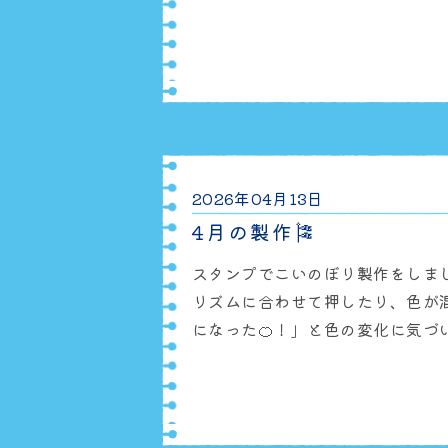
https://www.instagram.com/
utm_source=ig_web_copy_li
2026年04月13日
4月の製作🎏
スタンプでこいのぼり製作をしまし
リズムに合わせて押したり、色が
になった🍊！」と色の変化に気づ
って楽しむ子どもたちでした🌈
は、またアップする予定です
Instagramにて、保育園の様子
ひご覧くだ