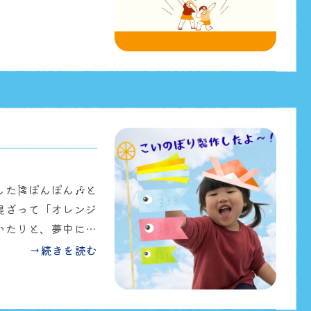
p/DXGhB1qETaC/?
nk&igsh=MzRlODBiNWFlZA==
た🎏ぽんぽん🎶と
混ざって「オレンジ
いたりと、夢中にな
完成したこいのぼり
→続きを読む
✨お楽しみに😁
を発信しています✨ぜ
さい👀