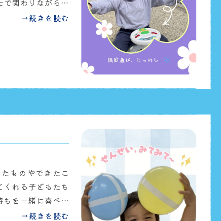
士で関わりながら遊
しょにやろう」「か
→続きを読む
りも見られ、なかよ
遊びの中で、たくさ
たいと思います🌱
を載せています👀ぜひ
けたものやできたこ
てくれる子どもたち
持ちを一緒に喜べる
います☺️一人ひと
→続きを読む