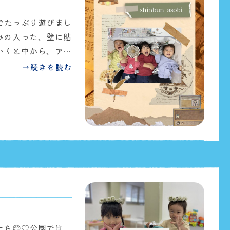
でたっぷり遊びまし
込みの入った、壁に貼
いくと中から、アン
果物、はたらく車な
→続きを読む
👏🏻「でてきた
した😊そのあとは
、最後はアンパンマ
パンマンボール作り
ち😊♡公園では、