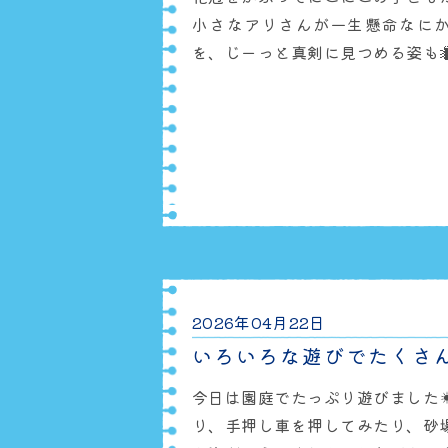
小さなアリさんが一生懸命なに
を、じーっと真剣に見つめる姿も
葉のクローバーも見つけました🍀
の皆さま、また、この投稿を見て
も、たくさんの幸せが訪れますように✨
て、保育園の様子を日々発信して
行っておりますので、お気軽に
♪https:
2026年04月22日
いろいろな遊びでたくさん
今日は園庭でたっぷり遊びました☀
り、手押し車を押してみたり、砂