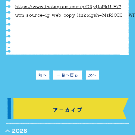
https://www.instagram.com/p/DRyljsPkU_H/?
utm_source=ig_web_copy_link&igsh=MzRlODBiNW
前へ
一覧へ戻る
次へ
アーカイブ
2026