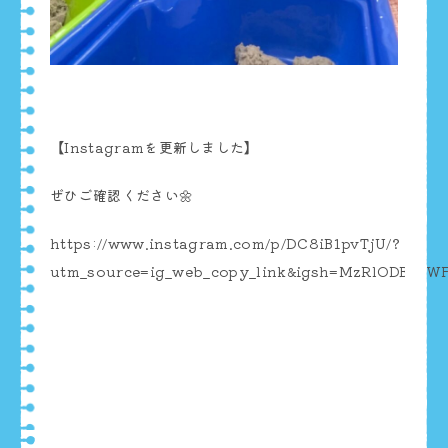
【Instagramを更新しました】
ぜひご確認ください🌼
https://www.instagram.com/p/DC8iB1pvTjU/?
utm_source=ig_web_copy_link&igsh=MzRlODBiNW